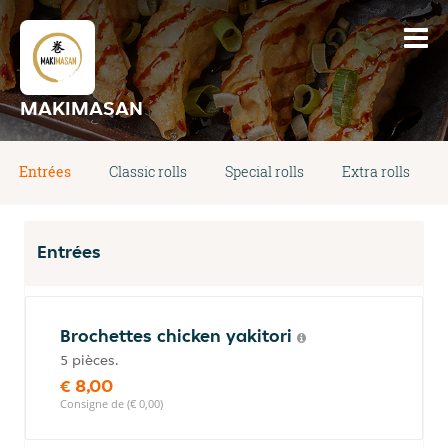
MAKIMASAN
Entrées
Classic rolls
Special rolls
Extra rolls
Entrées
Brochettes chicken yakitori
5 pièces.
€ 8,00
Consigne de (€ 0,00)