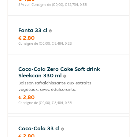
5 % vol, Consigne de (€ 0,00), € 12,73/l, 0,33l
Fanta 33 cl
€ 2,80
Consigne de (€ 0,00), € 8,48/l, 0,33l
Coca-Cola Zero Coke Soft drink
Sleekcan 330 ml
Boisson rafraîchissante aux extraits
végétaux, avec édulcorants.
€ 2,80
Consigne de (€ 0,00), € 8,48/l, 0,33l
Coca-Cola 33 cl
€ 2,80