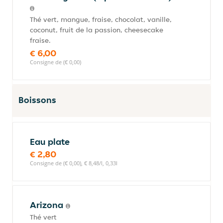
Thé vert, mangue, fraise, chocolat, vanille,
coconut, fruit de la passion, cheesecake
fraise.
€ 6,00
Consigne de (€ 0,00)
Boissons
Eau plate
€ 2,80
Consigne de (€ 0,00), € 8,48/l, 0,33l
Arizona
Thé vert