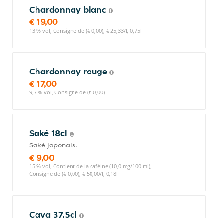
Chardonnay blanc
€ 19,00
13 % vol, Consigne de (€ 0,00), € 25,33/l, 0,75l
Chardonnay rouge
€ 17,00
9,7 % vol, Consigne de (€ 0,00)
Saké 18cl
Saké japonais.
€ 9,00
15 % vol, Contient de la caféine (10,0 mg/100 ml),
Consigne de (€ 0,00), € 50,00/l, 0,18l
Cava 37,5cl