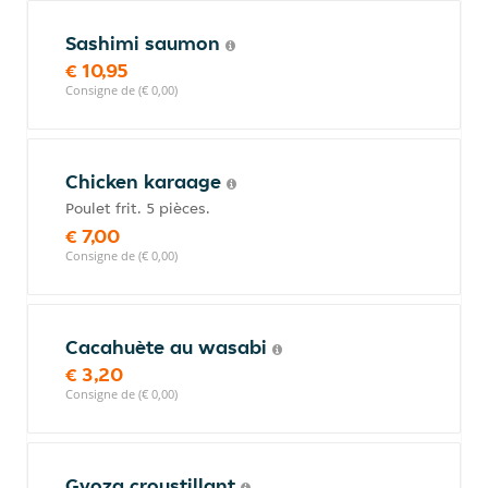
Sashimi saumon
€ 10,95
Consigne de (€ 0,00)
Chicken karaage
Poulet frit. 5 pièces.
€ 7,00
Consigne de (€ 0,00)
Cacahuète au wasabi
€ 3,20
Consigne de (€ 0,00)
Gyoza croustillant