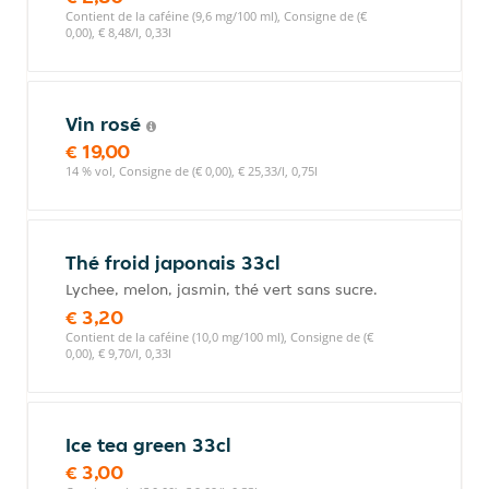
Contient de la caféine (9,6 mg/100 ml), Consigne de (€
0,00), € 8,48/l, 0,33l
Vin rosé
€ 19,00
14 % vol, Consigne de (€ 0,00), € 25,33/l, 0,75l
Thé froid japonais 33cl
Lychee, melon, jasmin, thé vert sans sucre.
€ 3,20
Contient de la caféine (10,0 mg/100 ml), Consigne de (€
0,00), € 9,70/l, 0,33l
Ice tea green 33cl
€ 3,00